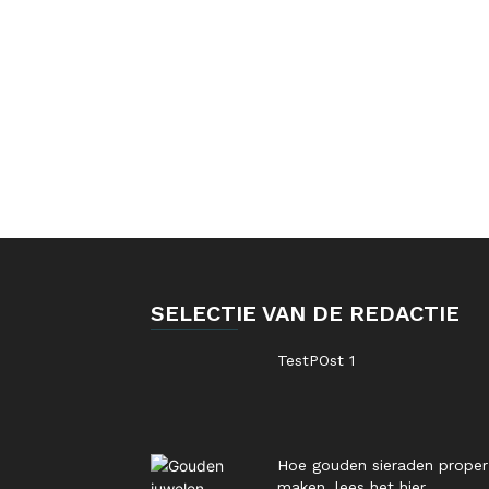
SELECTIE VAN DE REDACTIE
TestPOst 1
Hoe gouden sieraden proper
maken, lees het hier