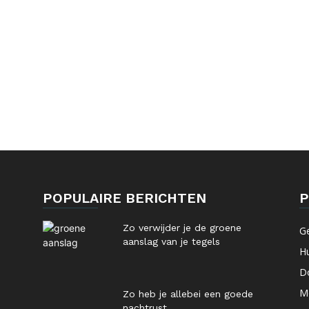
POPULAIRE BERICHTEN
P
Zo verwijder je de groene
G
aanslag van je tegels
Hu
Do
M
Zo heb je allebei een goede
nachtrust