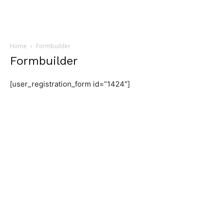
Home
Formbuilder
Formbuilder
[user_registration_form id=”1424″]