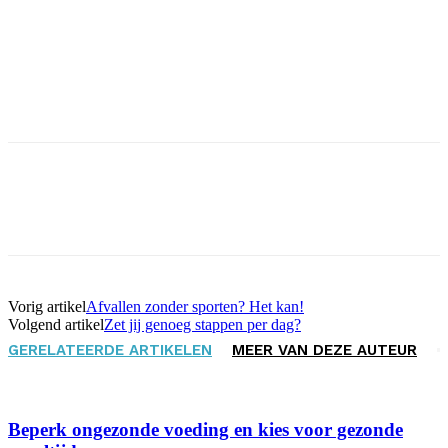
Facebook
X
Pinterest
WhatsApp
Vorig artikel
Afvallen zonder sporten? Het kan!
Volgend artikel
Zet jij genoeg stappen per dag?
GERELATEERDE ARTIKELEN
MEER VAN DEZE AUTEUR
Beperk ongezonde voeding en kies voor gezonde