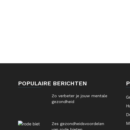
POPULAIRE BERICHTEN
P
Zo verbeter je jouw mentale
G
gezondheid
Hu
Do
M
Zes gezondheidsvoordelen
van rode bieten