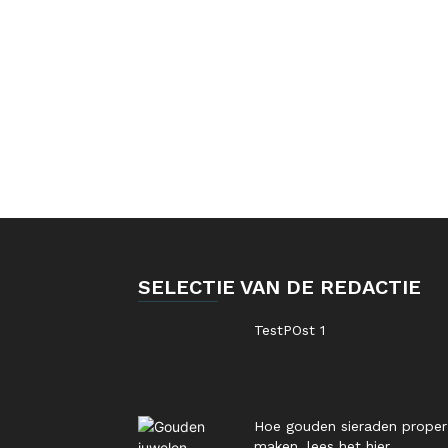
SELECTIE VAN DE REDACTIE
TestPOst 1
Hoe gouden sieraden proper
maken, lees het hier