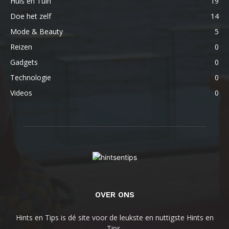
Huis en Tuin
19
Doe het zelf
14
Mode & Beauty
5
Reizen
0
Gadgets
0
Technologie
0
Videos
0
OVER ONS
Hints en Tips is dé site voor de leukste en nuttigste Hints en
Tips.