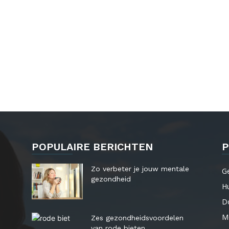
POPULAIRE BERICHTEN
P
Zo verbeter je jouw mentale
G
gezondheid
Hu
Do
M
Zes gezondheidsvoordelen
van rode bieten