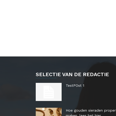
SELECTIE VAN DE REDACTIE
TestPOst 1
Hoe gouden sieraden proper
maken, lees het hier