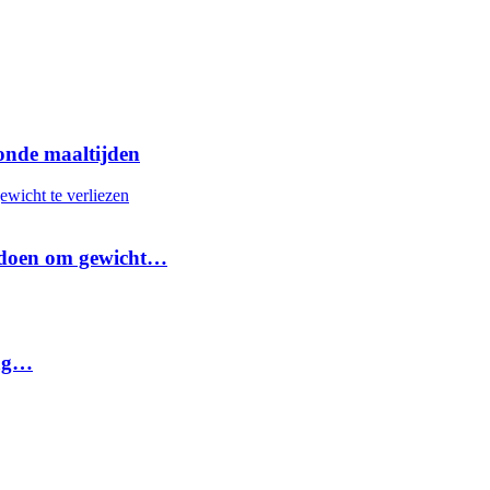
onde maaltijden
it doen om gewicht…
dag…