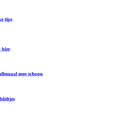
e tips
 hier
 allemaal mee schoon
deltjes