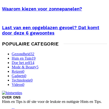
Waarom kiezen voor zonnepanelen?
Last van een opgeblazen gevoel? Dat komt
door deze 6 gewoontes
POPULAIRE CATEGORIE
Gezondheid
32
Huis en Tuin
19
Doe het zelf
14
Mode & Beauty
5
Reizen
0
Gadgets
0
Technologie
0
Videos
0
OVER ONS
Hints en Tips is dé site voor de leukste en nuttigste Hints en Tips.